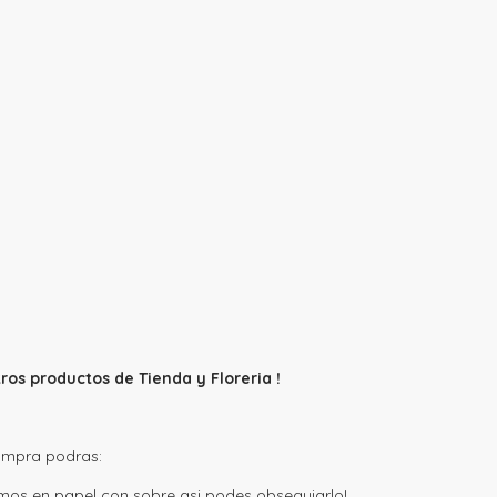
ros productos de Tienda y Floreria !
 compra podras:
mos en papel con sobre asi podes obsequiarlo!