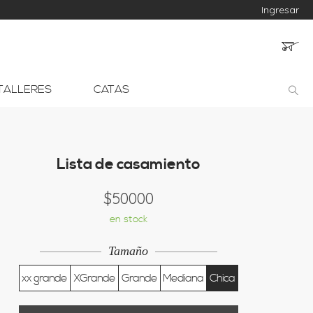
Ingresar
TALLERES
CATAS
Lista de casamiento
$50000
en stock
Tamaño
xx grande
XGrande
Grande
Mediana
Chica