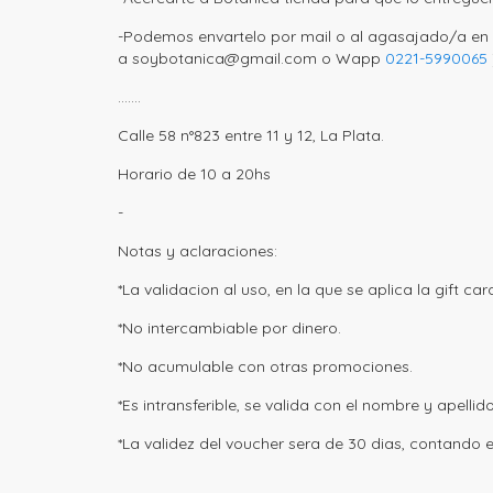
-Podemos envartelo por mail o al agasajado/a en l
a soybotanica@gmail.com o Wapp
0221-5990065
.......
Calle 58 n°823 entre 11 y 12, La Plata.
Horario de 10 a 20hs
-
Notas y aclaraciones:
*La validacion al uso, en la que se aplica la gift ca
*No intercambiable por dinero.
*No acumulable con otras promociones.
*Es intransferible, se valida con el nombre y apellid
*La validez del voucher sera de 30 dias, contando e