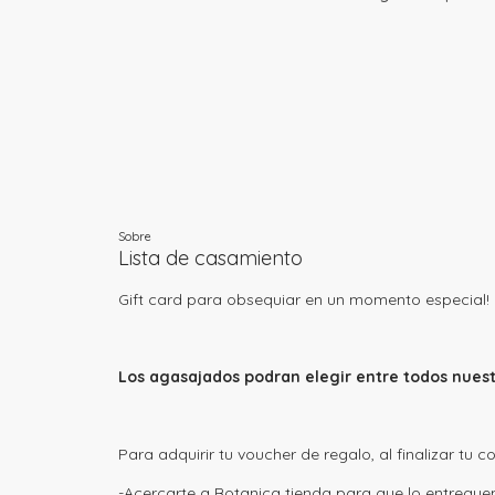
Objetos y Arte
Envíos a todo el país mediante Correo
Argentino
Florería
Pickup en nuestra tienda de
calle 58 n|823
entre 11 y 12 | La Plata
Más detalles
Sobre
Lista de casamiento
Gift card para obsequiar en un momento especial!
Los agasajados podran elegir entre todos nuest
Para adquirir tu voucher de regalo, al finalizar tu
-Acercarte a Botanica tienda para que lo entregue