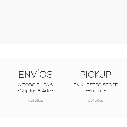
------------
ENVÍOS
PICKUP
A TODO EL PAÍS
EN NUESTRO STORE
-Objetos & Arte-
-Floreria-
detalles
detalles