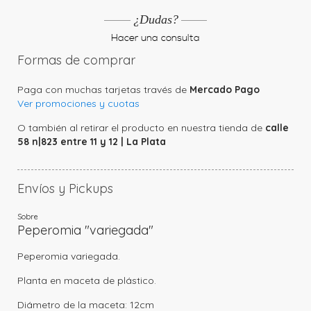
¿Dudas?
Hacer una consulta
Formas de comprar
Paga con muchas tarjetas través de
Mercado Pago
Ver promociones y cuotas
O también al retirar el producto en nuestra tienda de
calle
58 n|823 entre 11 y 12 | La Plata
Envíos y Pickups
Objetos y Arte
Sobre
Peperomia "variegada"
Envíos a todo el país mediante Correo Argentino
Florería
Peperomia variegada.
Pickup en nuestra tienda de
calle 58 n|823 entre 11 y 12 | La
Planta en maceta de plástico.
Plata
Diámetro de la maceta: 12cm
Más detalles