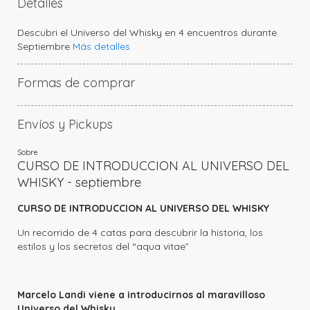
Detalles
Descubri el Universo del Whisky en 4 encuentros durante
Septiembre
Más detalles
Formas de comprar
Paga con muchas tarjetas través de
Mercado Pago
Envíos y Pickups
Ver promociones y cuotas
O también al retirar el producto en nuestra tienda de
calle
Objetos y Arte
Sobre
58 n|823 entre 11 y 12 | La Plata
CURSO DE INTRODUCCION AL UNIVERSO DEL
Envíos a todo el país mediante Correo Argentino
WHISKY - septiembre
Florería
Pickup en nuestra tienda de
calle 58 n|823 entre 11 y 12 | La
CURSO DE INTRODUCCION AL UNIVERSO DEL WHISKY
Plata
Un recorrido de 4 catas para descubrir la historia, los
Más detalles
estilos y los secretos del “aqua vitae”
Marcelo Landi viene a introducirnos al maravilloso
Universo del Whisky.